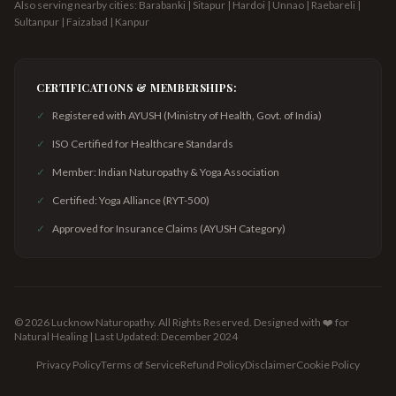
Also serving nearby cities: Barabanki | Sitapur | Hardoi | Unnao | Raebareli |
Sultanpur | Faizabad | Kanpur
CERTIFICATIONS & MEMBERSHIPS:
✓
Registered with AYUSH (Ministry of Health, Govt. of India)
✓
ISO Certified for Healthcare Standards
✓
Member: Indian Naturopathy & Yoga Association
✓
Certified: Yoga Alliance (RYT-500)
✓
Approved for Insurance Claims (AYUSH Category)
©
2026
Lucknow Naturopathy. All Rights Reserved.
Designed with ❤️ for
Natural Healing | Last Updated: December 2024
Privacy Policy
Terms of Service
Refund Policy
Disclaimer
Cookie Policy