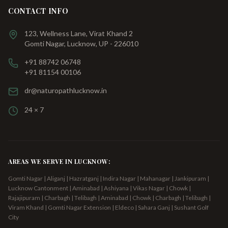
CONTACT INFO
123, Wellness Lane, Virat Khand 2
Gomti Nagar, Lucknow, UP - 226010
+91 88742 06748
+91 81154 00106
dr@naturopathlucknow.in
24 × 7
AREAS WE SERVE IN LUCKNOW:
Gomti Nagar | Aliganj | Hazratganj | Indira Nagar | Mahanagar | Jankipuram |
Lucknow Cantonment | Aminabad | Ashiyana | Vikas Nagar | Chowk |
Rajajipuram | Charbagh | Telibagh
| Aminabad | Chowk | Charbagh | Telibagh |
Viram Khand | Gomti Nagar Extension | Eldeco | Sahara Ganj | Sushant Golf
City